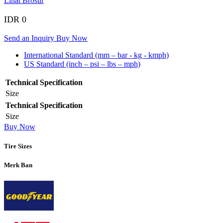
Lihat Brosur
IDR 0
Send an Inquiry
Buy Now
International Standard (mm – bar - kg - kmph)
US Standard (inch – psi – lbs – mph)
Technical Specification
Size
Technical Specification
Size
Buy Now
Tire Sizes
Merk Ban