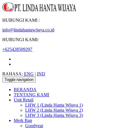
HUBUNGI KAMI :
info@lindahantawijaya.co.id
HUBUNGI KAMI:
+625428509297
BAHASA:
ENG
|
IND
Toggle navigation
BERANDA
TENTANG KAMI
Unit Retail
LHW 1 (Linda Hanta Wijaya 1)
LHW 2 (Linda Hanta Wijaya 2)
LHW 3 (Linda Hanta Wijaya 3)
Merk Ban
Goodyear