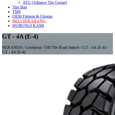
ATG (Alliance Tire Group)
Tips Ban
TMS
OEM Fitment & Ukuran
BELI SEKARANG
HUBUNGI KAMI
GT - 4A (E-4)
BERANDA / Goodyear / Off The Road Import / GT - 4A (E-4) /
GT - 4A (E-4)