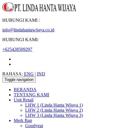
HUBUNGI KAMI :
info@lindahantawijaya.co.id
HUBUNGI KAMI:
+625428509297
BAHASA:
ENG
|
IND
Toggle navigation
BERANDA
TENTANG KAMI
Unit Retail
LHW 1 (Linda Hanta Wijaya 1)
LHW 2 (Linda Hanta Wijaya 2)
LHW 3 (Linda Hanta Wijaya 3)
Merk Ban
Goodyear