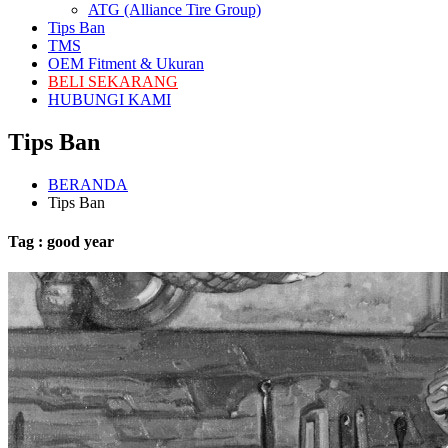
ATG (Alliance Tire Group)
Tips Ban
TMS
OEM Fitment & Ukuran
BELI SEKARANG
HUBUNGI KAMI
Tips Ban
BERANDA
Tips Ban
Tag : good year