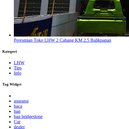
Peresmian Toko LHW 2 Cabang KM 2.5 Balikpapan
Kategori
LHW
Tips
Info
Tag Widget
asuransi
baca
ban
ban bridgestone
Car
dealer