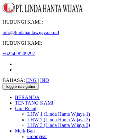
HUBUNGI KAMI :
info@lindahantawijaya.co.id
HUBUNGI KAMI:
+625428509297
BAHASA:
ENG
|
IND
Toggle navigation
BERANDA
TENTANG KAMI
Unit Retail
LHW 1 (Linda Hanta Wijaya 1)
LHW 2 (Linda Hanta Wijaya 2)
LHW 3 (Linda Hanta Wijaya 3)
Merk Ban
Goodyear