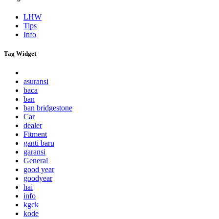
LHW
Tips
Info
Tag Widget
asuransi
baca
ban
ban bridgestone
Car
dealer
Fitment
ganti baru
garansi
General
good year
goodyear
hai
info
kgck
kode