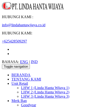
HUBUNGI KAMI :
info@lindahantawijaya.co.id
HUBUNGI KAMI:
+625428509297
BAHASA:
ENG
|
IND
Toggle navigation
BERANDA
TENTANG KAMI
Unit Retail
LHW 1 (Linda Hanta Wijaya 1)
LHW 2 (Linda Hanta Wijaya 2)
LHW 3 (Linda Hanta Wijaya 3)
Merk Ban
Goodyear