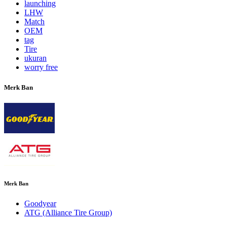
launching
LHW
Match
OEM
tag
Tire
ukuran
worry free
Merk Ban
Merk Ban
Goodyear
ATG (Alliance Tire Group)