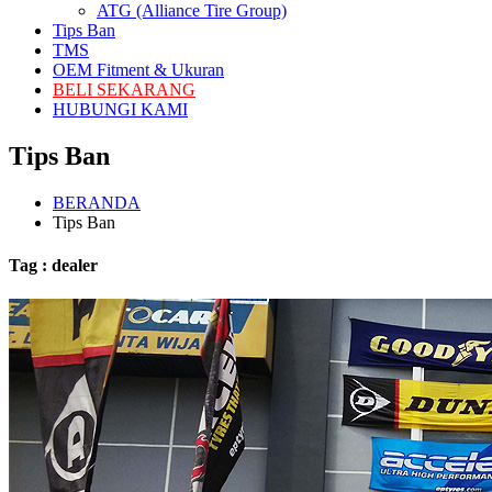
ATG (Alliance Tire Group)
Tips Ban
TMS
OEM Fitment & Ukuran
BELI SEKARANG
HUBUNGI KAMI
Tips Ban
BERANDA
Tips Ban
Tag : dealer