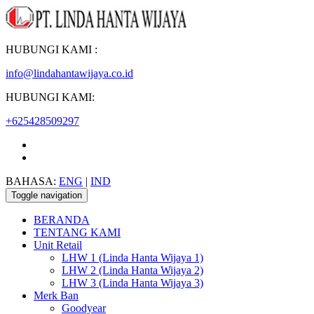
HUBUNGI KAMI :
info@lindahantawijaya.co.id
HUBUNGI KAMI:
+625428509297
BAHASA:
ENG
|
IND
Toggle navigation
BERANDA
TENTANG KAMI
Unit Retail
LHW 1 (Linda Hanta Wijaya 1)
LHW 2 (Linda Hanta Wijaya 2)
LHW 3 (Linda Hanta Wijaya 3)
Merk Ban
Goodyear