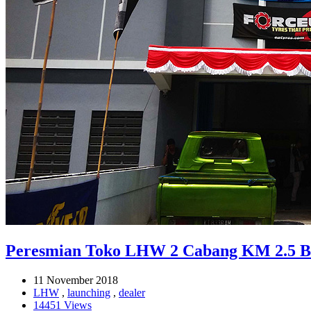
Peresmian Toko LHW 2 Cabang KM 2.5 B
11 November 2018
LHW
,
launching
,
dealer
14451 Views