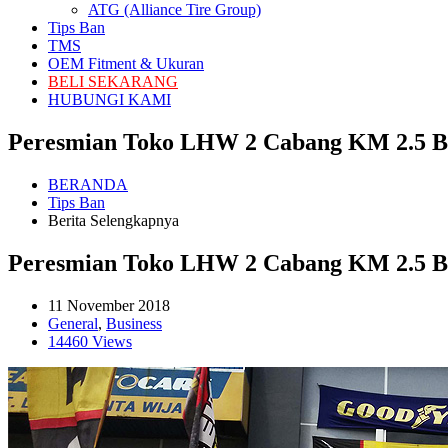
ATG (Alliance Tire Group)
Tips Ban
TMS
OEM Fitment & Ukuran
BELI SEKARANG
HUBUNGI KAMI
Peresmian Toko LHW 2 Cabang KM 2.5 B
BERANDA
Tips Ban
Berita Selengkapnya
Peresmian Toko LHW 2 Cabang KM 2.5 B
11 November 2018
General
,
Business
14460 Views