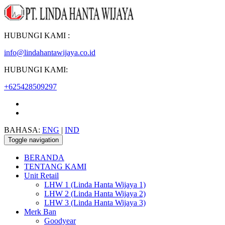
HUBUNGI KAMI :
info@lindahantawijaya.co.id
HUBUNGI KAMI:
+625428509297
BAHASA:
ENG
|
IND
Toggle navigation
BERANDA
TENTANG KAMI
Unit Retail
LHW 1 (Linda Hanta Wijaya 1)
LHW 2 (Linda Hanta Wijaya 2)
LHW 3 (Linda Hanta Wijaya 3)
Merk Ban
Goodyear