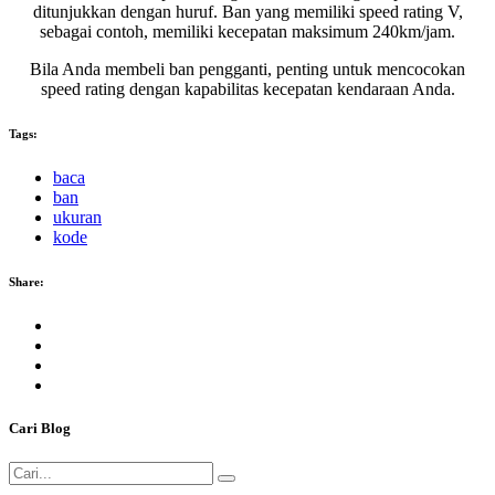
ditunjukkan dengan huruf. Ban yang memiliki speed rating V,
sebagai contoh, memiliki kecepatan maksimum 240km/jam.
Bila Anda membeli ban pengganti, penting untuk mencocokan
speed rating dengan kapabilitas kecepatan kendaraan Anda.
Tags:
baca
ban
ukuran
kode
Share:
Cari Blog