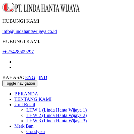
HUBUNGI KAMI :
info@lindahantawijaya.co.id
HUBUNGI KAMI:
+625428509297
BAHASA:
ENG
|
IND
Toggle navigation
BERANDA
TENTANG KAMI
Unit Retail
LHW 1 (Linda Hanta Wijaya 1)
LHW 2 (Linda Hanta Wijaya 2)
LHW 3 (Linda Hanta Wijaya 3)
Merk Ban
Goodyear