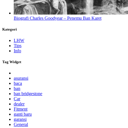
Biografi Charles Goodyear – Penemu Ban Karet
Kategori
LHW
Tips
Info
Tag Widget
asuransi
baca
ban
ban bridgestone
Car
dealer
Fitment
ganti baru
garansi
General